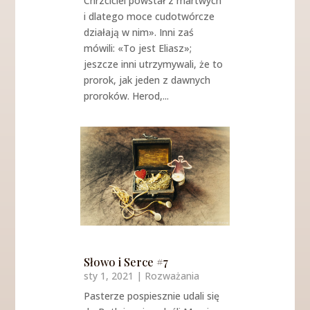
Chrzciciel powstał z martwych
i dlatego moce cudotwórcze
działają w nim». Inni zaś
mówili: «To jest Eliasz»;
jeszcze inni utrzymywali, że to
prorok, jak jeden z dawnych
proroków. Herod,...
Słowo i Serce #7
sty 1, 2021
|
Rozważania
Pasterze pospiesznie udali się