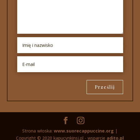
Prześlij
Strona włoska:
www.suorecappuccine.org
|
Copyright © 2020 kapucynkinsj.pl - wsparcie
adito.pl