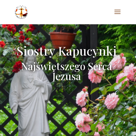
Siostry Kapucynki
Najświętszego Serca
Jezusa