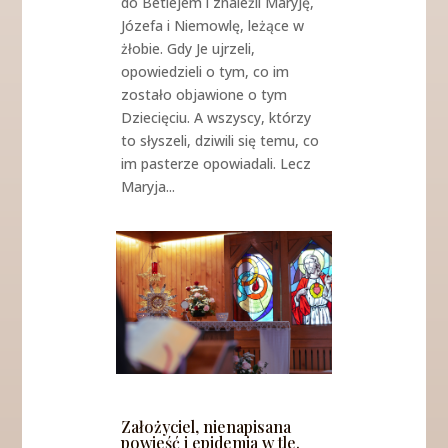
do Betlejem i znaleźli Maryję,
Józefa i Niemowlę, leżące w
żłobie. Gdy Je ujrzeli,
opowiedzieli o tym, co im
zostało objawione o tym
Dziecięciu. A wszyscy, którzy
to słyszeli, dziwili się temu, co
im pasterze opowiadali. Lecz
Maryja...
Założyciel, nienapisana
powieść i epidemia w tle.