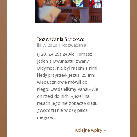
Rozważania Sercowe
lip 7, 2020
|
Rozważania
(J 20, 24-29) 24 Ale Tomasz,
jeden z Dwunastu, zwany
Didymos, nie był razem z nimi,
kiedy przyszedł Jezus. 25 Inni
więc uczniowie mówili do
niego: «Widzieliśmy Pana!» Ale
on rzekł do nich: «Jeżeli na
rękach Jego nie zobaczę śladu
gwoździ i nie włożę palca
mego w...
Kolejne wpisy »