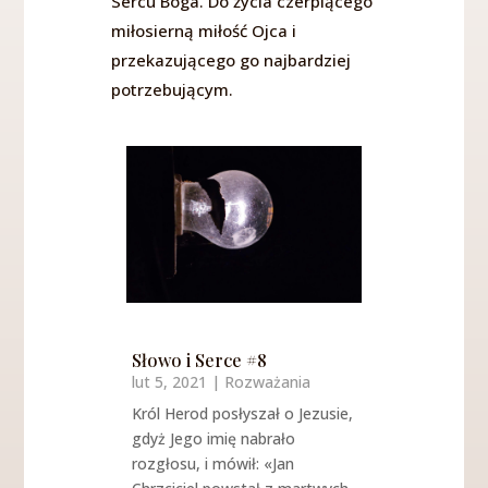
Sercu Boga. Do życia czerpiącego
miłosierną miłość Ojca i
przekazującego go najbardziej
potrzebującym.
Słowo i Serce #8
lut 5, 2021
|
Rozważania
Król Herod posłyszał o Jezusie,
gdyż Jego imię nabrało
rozgłosu, i mówił: «Jan