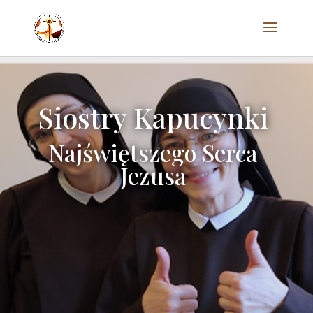
Siostry Kapucynki
Najświętszego Serca
Jezusa