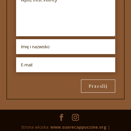
Prześlij
Strona włoska:
www.suorecappuccine.org
|