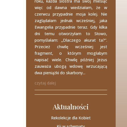
roku, każda siostra ma swój miesiąc
więc od dawna wiedziałam, że w
czerwcu przypadnie moja kolej. Nie
zaglądałam jednak wcześniej, jaka
Ewangelia przypadnie teraz. Gdy kilka
dni temu otworzyłam to Słowo,
pomyślałam: „Dlaczego akurat ta?”.
Przecież chwilę wcześniej jest
fragment, o którym mogłabym
napisać wiele. Chwilę później Jezus
zauważa ubogą wdowę wrzucającą
dwa pieniążki do skarbony...
czytaj dalej
Aktualności
Rekolekcje dla Kobiet
Kij w schematy