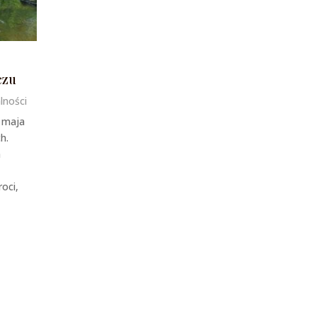
czu
lności
1 maja
h.
a
oci,