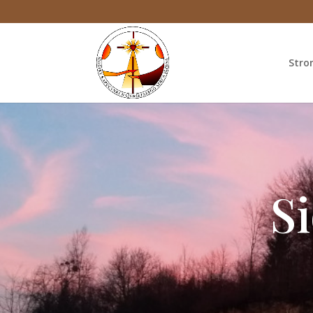
Stro
S