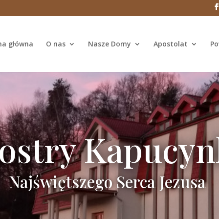
na główna
O nas
Nasze Domy
Apostolat
Po
iostry Kapucyn
Najświętszego Serca Jezusa