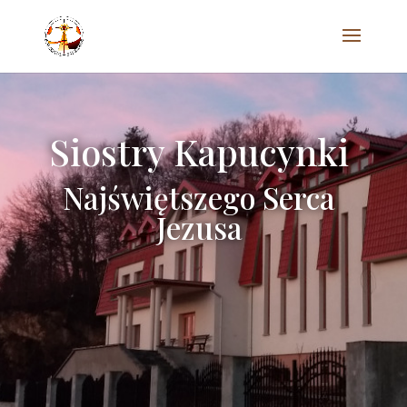
Siostry Kapucynki
Najświętszego Serca
Jezusa