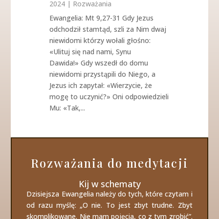
2024
|
Rozważania
Ewangelia: Mt 9,27-31 Gdy Jezus
odchodził stamtąd, szli za Nim dwaj
niewidomi którzy wołali głośno:
«Ulituj się nad nami, Synu
Dawida!» Gdy wszedł do domu
niewidomi przystąpili do Niego, a
Jezus ich zapytał: «Wierzycie, że
mogę to uczynić?» Oni odpowiedzieli
Mu: «Tak,...
Rozważania do medytacji
Kij w schematy
Dzisiejsza Ewangelia należy do tych, które czytam i
od razu myślę: „O nie. To jest zbyt trudne. Zbyt
skomplikowane. Nie mam pojęcia, co z tym zrobić”.