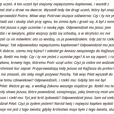
ugi uczeń. A ten uczeń był znajomy najwyższemu kapłanowi, i wszedł z
zaś stał u drzwi na dworze. Wyszedł tedy ów drugi uczeń, który był zna
rowadził Piotra. Mówi więc Piotrowi służąca odźwierna: Czy i ty nie je
ź zaś i słudzy stali przy ogniu, bo zimno było i grzali się. A był z nimi
spytał Jezusa o jego uczniów i o naukę jego. Odpowiedział mu Jezus: Jam
 i w świątyni, gdzie wszyscy żydzi się schodzą, a w skrytości nic nie
zeli co im mówiłem: oto co wiedzą, co ja powiedziałem. Gdy zaś to rzekł
, mówiąc: Tak odpowiadasz najwyższemu kapłanowi? Odpowiedział mu Jez
śli dobrze, czemu mię bijesz? I odesłał go Annasz związanego do Kajfasza
. Rzekli mu tedy: Czy i ty nie jesteś z uczniów jego? A on się zaparł, i rz
łana, krewny tego, któremu Piotr uciął ucho: Czyż ja ciebie nie widzia
ychmiast kur zapiał. Przyprowadzają tedy Jezusa od Kajfasza do pretor
ę nie zmazali, ale żeby mogli pożywać Paschę. Tak więc Piłat wyszedł do 
ciw temu człowiekowi? Odpowiedzieli, i rzekli mu: Gdyby ten nie był
 Piłat: Weźcie go wy, a według Zakonu waszego osądźcie go. Rzekli mu t
niły słowa Jezusa, które powiedział, oznajmiając, jaką śmiercią miał um
sa i rzekł mu: Tyś jest król żydowski? Odpowiedział Jezus: Sam od sieb
dział Piłat: Czyż ja żydem jestem? Naród twój i najwyżsi kapłani wydali
moje nie jest z tego świata; gdyby królestwo moje było z tego świata, sł