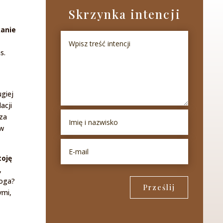
Skrzynka intencji
kanie
s.
ugiej
acji
sza
 w
toję
,
Boga?
Prześlij
ymi,