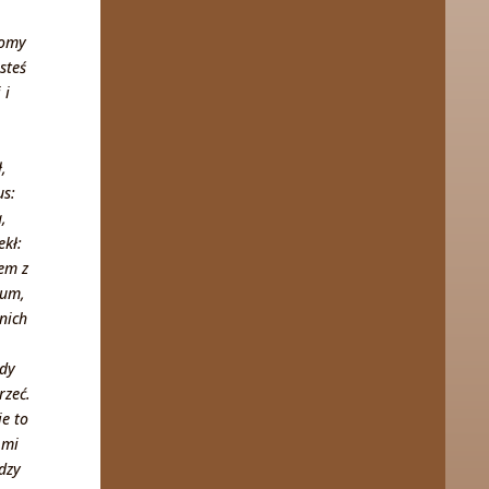
jomy
steś
 i
,
us:
,
ekł:
łem z
ium,
nich
edy
rzeć.
ie to
 mi
udzy