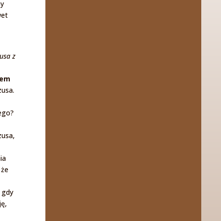
my
wet
usa z
tem
zusa.
ego?
zusa,
ia
 że
 gdy
ję,