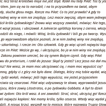
lecz teraz królestwo moje nie jest stąd. Rzekł mu tedy Piłat: Toś ty jes
rólem. Jam się na to narodził, i na to przyszedłem na świat, abym
dy, słucha głosu mego. Rzecze mu Piłat: Co to jest prawda? A gdy to
 żadnej winy w nim nie znajduję. Lecz macie zwyczaj, abym wam jedneg
cił króla żydowskiego? Znowu więc wszyscy zawołali, mówiąc: Nie tego,
 wziął Jezusa, i ubiczował. A żołnierze uplótłszy koronę z ciernia, włoż
odzili do niego, i mówili: Witaj, królu żydowski! I bili go po twarzy. Wys
m go wyprowadzam abyście poznali, że w nim żadnej winy nie znajduję.
 szkarłatną). I rzecze im: Oto człowiek. Gdy go więc ujrzeli najwyżsi kap
cze im Piłat: Weźcie go wy, i ukrzyżujcie, bo ja w nim winy nie znajduję.
Zakonu powinien umrzeć, bo się synem Bożym czynił. Gdy więc Piłat
owu do pretorium, i rzekł do Jezusa: Skąd ty jesteś? Lecz Jezus nie dał m
isz? Nie wiesz, że mam moc ukrzyżować cię, i mam moc wypuścić cię?
ną, gdyby ci z góry nie było dane. Dlatego, który mię tobie wydał, wi
 żydzi wołali, mówiąc: Jeśli tego wypuścisz, nie jesteś przyjacielem
ciwia się cesarzowi. Piłat więc usłyszawszy te słowa, wyprowadził Jezus
ejscu, które zowią Litostrotos, a po żydowsku Gabbata. A był to dzień
 żydom: Oto król wasz. A oni zawołali: Strać, strać, ukrzyżuj go! Rzec
i najwyżsi kapłani: Nie mamy króla, tylko cesarza. Wtedy więc wydał 
dzili. A niosąc krzyż, wyszedł na to miejsce, które nazywają Trupia Głow