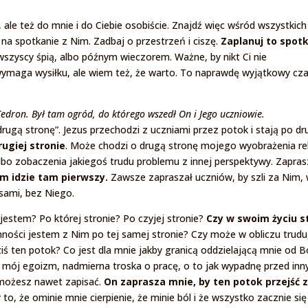
 ale też do mnie i do Ciebie osobiście. Znajdź więc wśród wszystkich
a spotkanie z Nim. Zadbaj o przestrzeń i ciszę.
Zaplanuj to spot
wszyscy śpią, albo późnym wieczorem. Ważne, by nikt Ci nie
 wymaga wysiłku, ale wiem też, że warto. To naprawdę wyjątkowy cza
edron. Był tam ogród, do którego wszedł On i Jego uczniowie.
rugą stronę”. Jezus przechodzi z uczniami przez potok i stają po dr
ugiej stronie
. Może chodzi o drugą stronę mojego wyobrażenia rel
bo zobaczenia jakiegoś trudu problemu z innej perspektywy. Zapra
am idzie tam pierwszy.
Zawsze zapraszał uczniów, by szli za Nim,
 sami, bez Niego.
jestem? Po której stronie? Po czyjej stronie?
Czy w swoim życiu s
ności jestem z Nim po tej samej stronie? Czy może w obliczu trudu
ziś ten potok? Co jest dla mnie jakby granicą oddzielającą mnie od 
ć mój egoizm, nadmierna troska o pracę, o to jak wypadnę przed inn
możesz nawet zapisać.
On zaprasza mnie, by ten potok przejść z
to, że ominie mnie cierpienie, że minie ból i że wszystko zacznie się