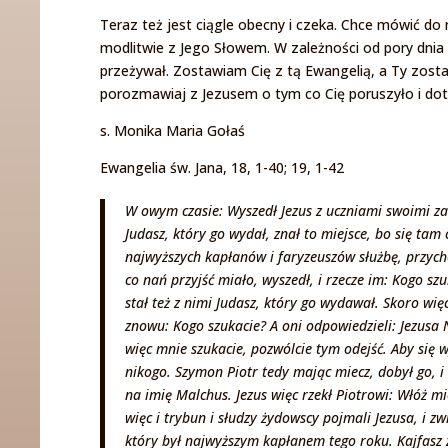
Teraz też jest ciągle obecny i czeka. Chce mówić do
modlitwie z Jego Słowem. W zależności od pory dnia
przeżywał. Zostawiam Cię z tą Ewangelią, a Ty zosta
porozmawiaj z Jezusem o tym co Cię poruszyło i dot
s. Monika Maria Gołaś
Ewangelia św. Jana, 18, 1-40; 19, 1-42
W owym czasie: Wyszedł Jezus z uczniami swoimi za 
Judasz, który go wydał, znał to miejsce, bo się tam
najwyższych kapłanów i faryzeuszów służbę, przycho
co nań przyjść miało, wyszedł, i rzecze im: Kogo sz
stał też z nimi Judasz, który go wydawał. Skoro więc 
znowu: Kogo szukacie? A oni odpowiedzieli: Jezusa 
więc mnie szukacie, pozwólcie tym odejść. Aby się wy
nikogo. Szymon Piotr tedy mając miecz, dobył go, i 
na imię Malchus. Jezus więc rzekł Piotrowi: Włóż mi
więc i trybun i słudzy żydowscy pojmali Jezusa, i z
który był najwyższym kapłanem tego roku. Kajfasz z