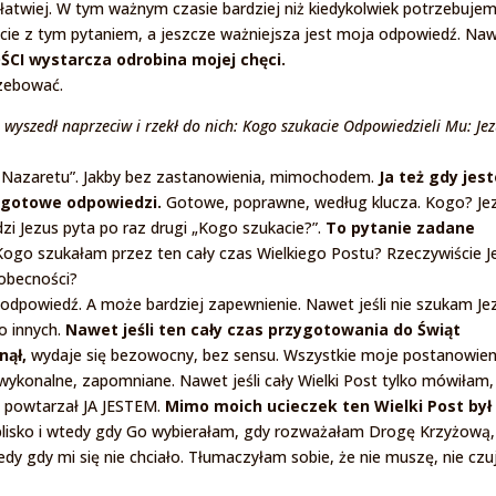
e łatwiej. W tym ważnym czasie bardziej niż kiedykolwiek potrzebuje
ycie z tym pytaniem, a jeszcze ważniejsza jest moja odpowiedź. Na
ŚCI wystarcza odrobina mojej chęci.
rzebować.
 wyszedł naprzeciw i rzekł do nich: Kogo szukacie Odpowiedzieli Mu: Jez
z Nazaretu”. Jakby bez zastanowienia, mimochodem.
Ja też gdy jes
 gotowe odpowiedzi.
Gotowe, poprawne, według klucza. Kogo? Je
zi Jezus pyta po raz drugi „Kogo szukacie?”.
To pytanie zadane
ogo szukałam przez ten cały czas Wielkiego Postu? Rzeczywiście J
 obecności?
dpowiedź. A może bardziej zapewnienie. Nawet jeśli nie szukam Je
 o innych.
Nawet jeśli ten cały czas przygotowania do Świąt
nął,
wydaje się bezowocny, bez sensu. Wszystkie moje postanowien
wykonalne, zapomniane. Nawet jeśli cały Wielki Post tylko mówiłam,
e powtarzał JA JESTEM.
Mimo moich ucieczek ten Wielki Post był
lisko i wtedy gdy Go wybierałam, gdy rozważałam Drogę Krzyżową,
edy gdy mi się nie chciało. Tłumaczyłam sobie, że nie muszę, nie czu