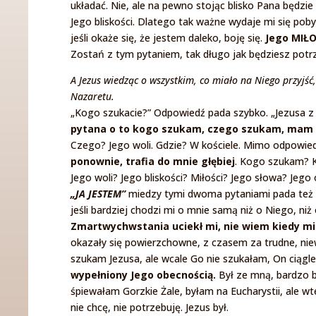
układać. Nie, ale na pewno stojąc blisko Pana będzi
Jego bliskości. Dlatego tak ważne wydaje mi się pob
jeśli okaże się, że jestem daleko, boję się.
Jego MIŁO
Zostań z tym pytaniem, tak długo jak będziesz pot
A Jezus wiedząc o wszystkim, co miało na Niego przyjść,
Nazaretu.
„Kogo szukacie?” Odpowiedź pada szybko. „Jezusa 
pytana o to kogo szukam, czego szukam, mam
Czego? Jego woli. Gdzie? W kościele. Mimo odpowied
ponownie, trafia do mnie głębiej
. Kogo szukam? K
Jego woli? Jego bliskości? Miłości? Jego słowa? Jego
„JA JESTEM”
miedzy tymi dwoma pytaniami pada też o
jeśli bardziej chodzi mi o mnie samą niż o Niego, niż
Zmartwychwstania uciekł mi, nie wiem kiedy mi
okazały się powierzchowne, z czasem za trudne, nie
szukam Jezusa, ale wcale Go nie szukałam, On ciągl
wypełniony Jego obecnością.
Był ze mną, bardzo b
śpiewałam Gorzkie Żale, byłam na Eucharystii, ale wt
nie chcę, nie potrzebuję. Jezus był.