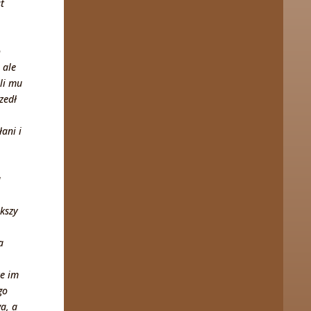
t
o
 ale
yli mu
zedł
łani i
u
ększy
a
ze im
go
a, a