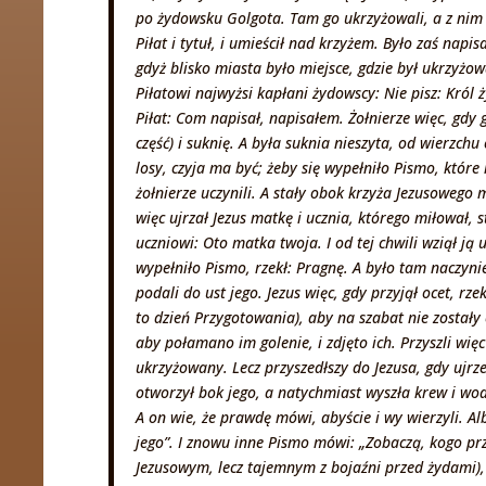
po żydowsku Golgota. Tam go ukrzyżowali, a z nim i
Piłat i tytuł, i umieścił nad krzyżem. Było zaś na
gdyż blisko miasta było miejsce, gdzie był ukrzyżow
Piłatowi najwyżsi kapłani żydowscy: Nie pisz: Król
Piłat: Com napisał, napisałem. Żołnierze więc, gdy g
część) i suknię. A była suknia nieszyta, od wierzchu
losy, czyja ma być; żeby się wypełniło Pismo, które m
żołnierze uczynili. A stały obok krzyża Jezusowego
więc ujrzał Jezus matkę i ucznia, którego miłował,
uczniowi: Oto matka twoja. I od tej chwili wziął ją 
wypełniło Pismo, rzekł: Pragnę. A było tam naczyni
podali do ust jego. Jezus więc, gdy przyjął ocet, rz
to dzień Przygotowania), aby na szabat nie zostały 
aby połamano im golenie, i zdjęto ich. Przyszli wię
ukrzyżowany. Lecz przyszedłszy do Jezusa, gdy ujrzel
otworzył bok jego, a natychmiast wyszła krew i wod
A on wie, że prawdę mówi, abyście i wy wierzyli. Al
jego”. I znowu inne Pismo mówi: „Zobaczą, kogo prz
Jezusowym, lecz tajemnym z bojaźni przed żydami), że