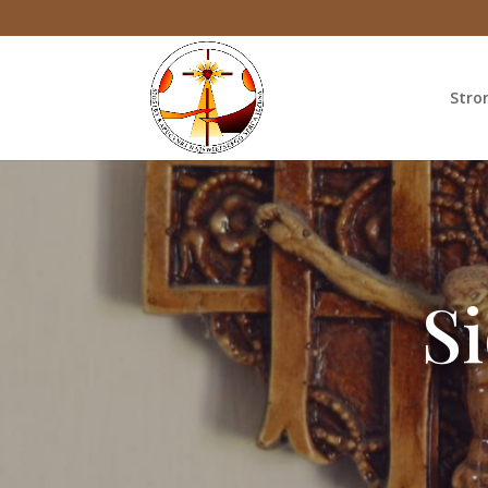
Stro
S