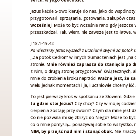
Jezus każde Słowo kieruje do nas, jako do wspólnoty,
przygotowań, sprzątania, gotowania, zakupów czas n
wcześniej
. Może to być wcześnie rano gdy jeszcze 
przeszkadzał. Tak, wiem, nie zawsze jest to łatwe,
J 18,1-19,42
Po wieczerzy Jezus wyszedł z uczniami swymi za potok C
,,Za potok Cedron” w innych tłumaczeniach jest „na d
stronie.
Mnie również zaprasza do stanięcia po dr
z Nim, o drugą stronę przygotowań świątecznych, al
mnie do zrobienia kroku naprzód.
Ważne jest, że s
wielu jednak momentach i ja, i uczniowie chcemy iść
To jest pierwszy krok w spotkaniu ze Słowem. Gdzie 
tu gdzie stoi Jezus?
Czy chcę? Czy w mojej codzien
cierpienia zostaję przy swoim? Czym dla mnie jest d
Co nie pozwala mi się zbliżyć do Niego? Może to by
co o mnie pomyślą… ponazywaj sobie to wszystko, 
NIM, by przejść nad nim i stanąć obok.
Nie znaczy 