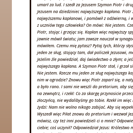
umarł za lud. I szedł za Jezusem Szymon Piotr i dr
Jezusem na dziedziniec najwyższego kapłana. Piotr 
najwyższemu kapłanowi, i pomówił z odźwierną, i wp
z uczniów tego człowieka? On mówi: Nie jestem. Czelad
Piotr, stojąc i grzejąc się. Kapłan więc najwyższy 
jawnie mówił światu; jam zawsze nauczał w synagodze
mówiłem. Czemu mię pytasz? Pytaj tych, którzy słys
jeden ze sług, stojący tam, dał policzek Jezusowi
Jeżelim źle powiedział, daj świadectwo o złym; a je
najwyższego kapłana. A Szymon Piotr stał, i grzał się
Nie jestem. Rzecze mu jeden ze sług najwyższego kap
nim w ogrodzie? Znowu więc Piotr zaparł się, a nat
a było rano. I sami nie weszli do pretorium, aby si
na zewnątrz, i rzekł: Co za skargę przynosicie prze
złoczyńcą, nie wydalibyśmy go tobie. Rzekł im więc
żydzi: Nam nie wolno nikogo zabijać. Aby się wypeł
Wyszedł więc Piłat znowu do pretorium i wezwał Jezu
mówisz, czy też inni powiedzieli ci o mnie? Odpowie
ciebie; coś uczynił? Odpowiedział Jezus: Królestwo 