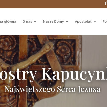
na główna
O nas
Nasze Domy
Apostolat
Po
iostry Kapucyn
Najświętszego Serca Jezusa