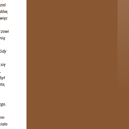
 zaś
ydów,
 więc
erzowi
nią
 Gdy
 się
,
był
ata,
ego.
iem
ciało