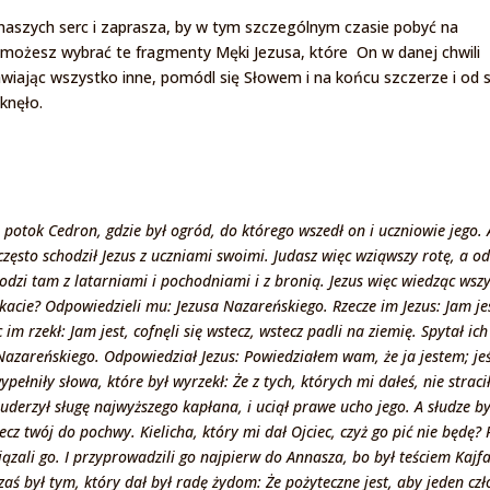
 naszych serc i zaprasza, by w tym szczególnym czasie pobyć na
 możesz wybrać te fragmenty Męki Jezusa, które On w danej chwili
wiając wszystko inne, pomódl się Słowem i na końcu szczerze i od 
knęło.
potok Cedron, gdzie był ogród, do którego wszedł on i uczniowie jego. A
 często schodził Jezus z uczniami swoimi. Judasz więc wziąwszy rotę, a od
dzi tam z latarniami i pochodniami i z bronią. Jezus więc wiedząc wszy
ukacie? Odpowiedzieli mu: Jezusa Nazareńskiego. Rzecze im Jezus: Jam jes
im rzekł: Jam jest, cofnęli się wstecz, wstecz padli na ziemię. Spytał ich
Nazareńskiego. Odpowiedział Jezus: Powiedziałem wam, że ja jestem; jeś
pełniły słowa, które był wyrzekł: Że z tych, których mi dałeś, nie strac
uderzył sługę najwyższego kapłana, i uciął prawe ucho jego. A słudze b
ecz twój do pochwy. Kielicha, który mi dał Ojciec, czyż go pić nie będę?
wiązali go. I przyprowadzili go najpierw do Annasza, bo był teściem Kajf
aś był tym, który dał był radę żydom: Że pożyteczne jest, aby jeden cz