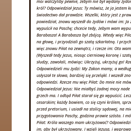
moi walczyliby pewnie, żebym nie był wydany żydom; 
król? Odpowiedział Jezus: Ty mówisz, że ja jestem k
świadectwo dał prawdzie. Wszelki, który jest z praw
powiedział, znowu wyszedł do żydów i mówi im: Ja
wypuścił na Paschę; chcecie tedy, żebym wam wypuś
Barabasza! A Barabasza był zbójcą. Wtedy więc Piłat
na głowę, i przyodziali go szatą szkarłatną. I przych
więc znowu Piłat na zewnątrz, i rzecze im: Oto wa
(Wyszedł tedy Jezus, niosąc cierniową koronę i szatę
słudzy, zawołali, mówiąc: Ukrzyżuj, ukrzyżuj go! Rze
Odpowiedzieli mu żydzi: My Zakon mamy, a według 
usłyszał te słowa, bardziej się przeląkł. I wszedł zn
odpowiedzi. Rzecze mu więc Piłat: Do mnie nie mów
Odpowiedział Jezus: Nie miałbyś żadnej mocy nade m
grzech ma. I odtąd Piłat starał się go wypuścić. Lecz
cesarskim; każdy bowiem, co się czyni królem, sprze
przed pretorium, i usiadł na stolicy sądowej, na mi
przygotowania Paschy, godzina prawie szósta. I mówi
Piłat: Króla waszego mam ukrzyżować? Odpowiedziel
im, aby był ukrzyżowany. I wzięli Jezusa, i wyprowa