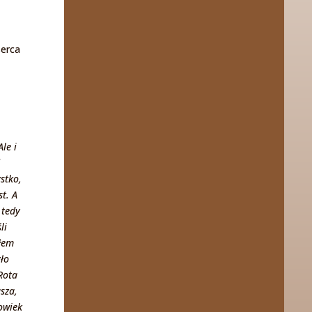
serca
le i
stko,
t. A
 tedy
li
iłem
yło
 Rota
asza,
łowiek