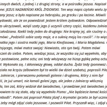
nnych dwóch, z jednej i z drugiej strony, a w pośrodku Jezusa. Napisał
pisane: JEZUS NAZAREŃSKI KRÓL ŻYDOWSKI. Ten więc napis czytało wielu ż
any Jezus; a było napisane po hebrajsku, po grecku i po łacinie. Mówili
 żydowski, ale że on powiedział: Jestem królem żydowskim. Odpowiedział
o ukrzyżowali, wzięli szaty jego (i uczynili cztery części, każdemu żołni
 całodziana. Rzekli tedy jeden do drugiego: Nie krajmy jej, ale rzućmy o 
ówi: „Podzielili sobie szaty moje, a o suknię moją los rzucili”. I to więc
 matka jego i siostra matki jego, Maria Kleofasowa, i Maria Magdalena.
 stojącego, mówi matce swojej: Niewiasto, oto syn twój. Potem mówi
uczeń do siebie. Potem, wiedząc Jezus, że wszystko się już wypełniło, aby
e postawione, pełne octu; oni tedy włożywszy na hizop gąbkę pełną octu
ekł: Wykonało się. I skłoniwszy głowę, oddał ducha. Żydzi tedy (ponieważ 
ciała na krzyżu (albowiem był to wielki ów dzień szabatu), poprosili Pił
c żołnierze, i pierwszemu połamali golenie i drugiemu, który z nim był
i, że już umarł, nie łamali goleni jego, ale jeden z żołnierzy włócznią
a, ten zaś, który widział dał świadectwo, i prawdziwe jest świadectwo j
bowiem to się stało, aby się wypełniło Pismo: „Nie będziecie łamać kości
ebodli”. Potem zaś poprosił Piłata Józef z Arymatei (przeto że był uczn
by mógł zdjąć ciało Jezusowe. I pozwolił Piłat. Przyszedł więc, i zdjął 