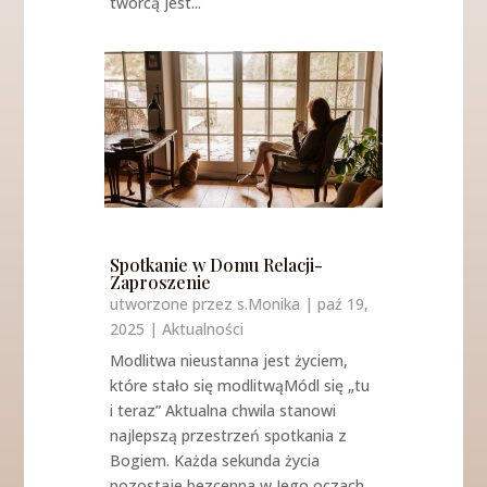
twórcą jest...
Spotkanie w Domu Relacji-
Zaproszenie
utworzone przez
s.Monika
|
paź 19,
2025
|
Aktualności
Modlitwa nieustanna jest życiem,
które stało się modlitwąMódl się „tu
i teraz” Aktualna chwila stanowi
najlepszą przestrzeń spotkania z
Bogiem. Każda sekunda życia
pozostaje bezcenna w Jego oczach.