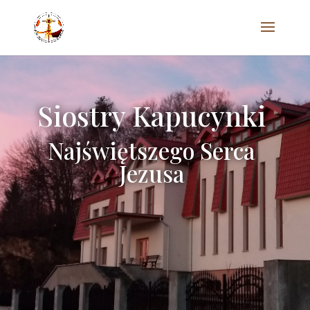
Siostry Kapucynki
Najświętszego Serca
Jezusa