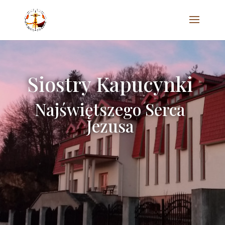
Siostry Kapucynki
Najświętszego Serca
Jezusa